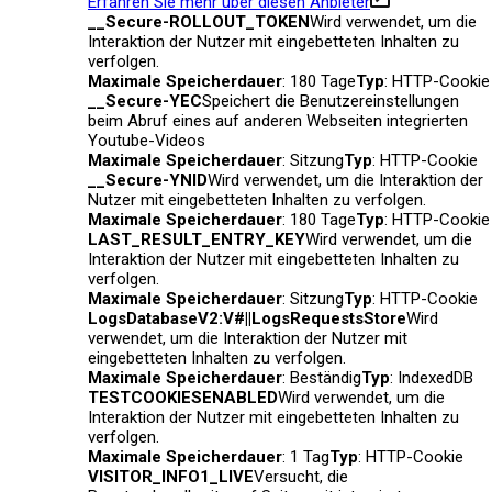
Erfahren Sie mehr über diesen Anbieter
__Secure-ROLLOUT_TOKEN
Wird verwendet, um die
Interaktion der Nutzer mit eingebetteten Inhalten zu
verfolgen.
Maximale Speicherdauer
: 180 Tage
Typ
: HTTP-Cookie
__Secure-YEC
Speichert die Benutzereinstellungen
beim Abruf eines auf anderen Webseiten integrierten
Youtube-Videos
Maximale Speicherdauer
: Sitzung
Typ
: HTTP-Cookie
__Secure-YNID
Wird verwendet, um die Interaktion der
Nutzer mit eingebetteten Inhalten zu verfolgen.
Maximale Speicherdauer
: 180 Tage
Typ
: HTTP-Cookie
LAST_RESULT_ENTRY_KEY
Wird verwendet, um die
Interaktion der Nutzer mit eingebetteten Inhalten zu
verfolgen.
Maximale Speicherdauer
: Sitzung
Typ
: HTTP-Cookie
LogsDatabaseV2:V#||LogsRequestsStore
Wird
verwendet, um die Interaktion der Nutzer mit
eingebetteten Inhalten zu verfolgen.
Maximale Speicherdauer
: Beständig
Typ
: IndexedDB
TESTCOOKIESENABLED
Wird verwendet, um die
Interaktion der Nutzer mit eingebetteten Inhalten zu
verfolgen.
Maximale Speicherdauer
: 1 Tag
Typ
: HTTP-Cookie
VISITOR_INFO1_LIVE
Versucht, die