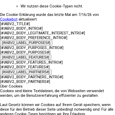
Wir nutzen diese Cookie-Typen nicht.
Die Cookie-Erklärung wurde das letzte Mal am 7/16/26 von
Cookiebot
aktualisiert
[#IABV2_TITLE#]
[#IABV2_BODY_INTRO#]
[#IABV2_BODY_LEGITIMATE_INTEREST_INTRO#]
[#IABV2_BODY_PREFERENCE_INTRO#]
[#IABV2_LABEL_PURPOSES#]
[#IABV2_BODY_PURPOSES_INTRO#]
[#IABV2_BODY_PURPOSES#]
[#IABV2_LABEL_FEATURES#]
[#IABV2_BODY_FEATURES_INTRO#]
[#IABV2_BODY_FEATURES#]
[#IABV2_LABEL_PARTNERS#]
[#IABV2_BODY_PARTNERS_INTRO#]
[#IABV2_BODY_PARTNERS#]
Über Cookies
Cookies sind kleine Textdateien, die von Webseiten verwendet
werden, um die Benutzererfahrung effizienter zu gestalten.
Laut Gesetz können wir Cookies auf Ihrem Gerät speichern, wenn
diese für den Betrieb dieser Seite unbedingt notwendig sind. Für alle
anderen Cookie-Typen benötigen wir Ihre Erlaubnis.