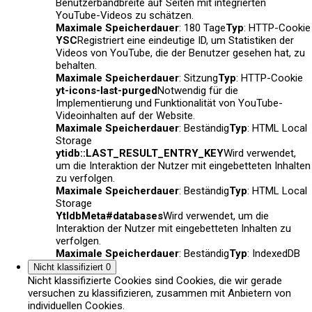
Benutzerbandbreite auf Seiten mit integrierten
YouTube-Videos zu schätzen.
Maximale Speicherdauer
: 180 Tage
Typ
: HTTP-Cookie
YSC
Registriert eine eindeutige ID, um Statistiken der
Videos von YouTube, die der Benutzer gesehen hat, zu
behalten.
Maximale Speicherdauer
: Sitzung
Typ
: HTTP-Cookie
yt-icons-last-purged
Notwendig für die
Implementierung und Funktionalität von YouTube-
Videoinhalten auf der Website.
Maximale Speicherdauer
: Beständig
Typ
: HTML Local
Storage
ytidb::LAST_RESULT_ENTRY_KEY
Wird verwendet,
um die Interaktion der Nutzer mit eingebetteten Inhalten
zu verfolgen.
Maximale Speicherdauer
: Beständig
Typ
: HTML Local
Storage
YtIdbMeta#databases
Wird verwendet, um die
Interaktion der Nutzer mit eingebetteten Inhalten zu
verfolgen.
Maximale Speicherdauer
: Beständig
Typ
: IndexedDB
Nicht klassifiziert
0
Nicht klassifizierte Cookies sind Cookies, die wir gerade
versuchen zu klassifizieren, zusammen mit Anbietern von
individuellen Cookies.