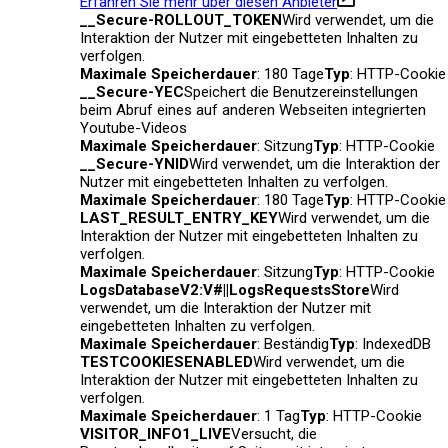
Erfahren Sie mehr über diesen Anbieter
__Secure-ROLLOUT_TOKEN
Wird verwendet, um die
Interaktion der Nutzer mit eingebetteten Inhalten zu
verfolgen.
Maximale Speicherdauer
: 180 Tage
Typ
: HTTP-Cookie
__Secure-YEC
Speichert die Benutzereinstellungen
beim Abruf eines auf anderen Webseiten integrierten
Youtube-Videos
Maximale Speicherdauer
: Sitzung
Typ
: HTTP-Cookie
__Secure-YNID
Wird verwendet, um die Interaktion der
Nutzer mit eingebetteten Inhalten zu verfolgen.
Maximale Speicherdauer
: 180 Tage
Typ
: HTTP-Cookie
LAST_RESULT_ENTRY_KEY
Wird verwendet, um die
Interaktion der Nutzer mit eingebetteten Inhalten zu
verfolgen.
Maximale Speicherdauer
: Sitzung
Typ
: HTTP-Cookie
LogsDatabaseV2:V#||LogsRequestsStore
Wird
verwendet, um die Interaktion der Nutzer mit
eingebetteten Inhalten zu verfolgen.
Maximale Speicherdauer
: Beständig
Typ
: IndexedDB
TESTCOOKIESENABLED
Wird verwendet, um die
Interaktion der Nutzer mit eingebetteten Inhalten zu
verfolgen.
Maximale Speicherdauer
: 1 Tag
Typ
: HTTP-Cookie
VISITOR_INFO1_LIVE
Versucht, die