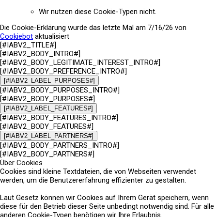
Wir nutzen diese Cookie-Typen nicht.
Die Cookie-Erklärung wurde das letzte Mal am 7/16/26 von
Cookiebot
aktualisiert
[#IABV2_TITLE#]
[#IABV2_BODY_INTRO#]
[#IABV2_BODY_LEGITIMATE_INTEREST_INTRO#]
[#IABV2_BODY_PREFERENCE_INTRO#]
[#IABV2_LABEL_PURPOSES#]
[#IABV2_BODY_PURPOSES_INTRO#]
[#IABV2_BODY_PURPOSES#]
[#IABV2_LABEL_FEATURES#]
[#IABV2_BODY_FEATURES_INTRO#]
[#IABV2_BODY_FEATURES#]
[#IABV2_LABEL_PARTNERS#]
[#IABV2_BODY_PARTNERS_INTRO#]
[#IABV2_BODY_PARTNERS#]
Über Cookies
Cookies sind kleine Textdateien, die von Webseiten verwendet
werden, um die Benutzererfahrung effizienter zu gestalten.
Laut Gesetz können wir Cookies auf Ihrem Gerät speichern, wenn
diese für den Betrieb dieser Seite unbedingt notwendig sind. Für alle
anderen Cookie-Typen benötigen wir Ihre Erlaubnis.