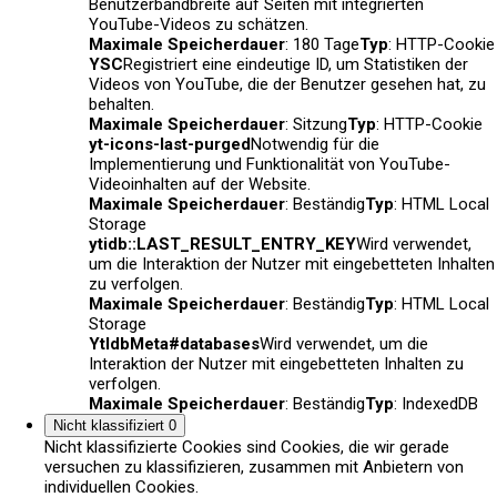
Benutzerbandbreite auf Seiten mit integrierten
YouTube-Videos zu schätzen.
Maximale Speicherdauer
: 180 Tage
Typ
: HTTP-Cookie
YSC
Registriert eine eindeutige ID, um Statistiken der
Videos von YouTube, die der Benutzer gesehen hat, zu
behalten.
Maximale Speicherdauer
: Sitzung
Typ
: HTTP-Cookie
yt-icons-last-purged
Notwendig für die
Implementierung und Funktionalität von YouTube-
Videoinhalten auf der Website.
Maximale Speicherdauer
: Beständig
Typ
: HTML Local
Storage
ytidb::LAST_RESULT_ENTRY_KEY
Wird verwendet,
um die Interaktion der Nutzer mit eingebetteten Inhalten
zu verfolgen.
Maximale Speicherdauer
: Beständig
Typ
: HTML Local
Storage
YtIdbMeta#databases
Wird verwendet, um die
Interaktion der Nutzer mit eingebetteten Inhalten zu
verfolgen.
Maximale Speicherdauer
: Beständig
Typ
: IndexedDB
Nicht klassifiziert
0
Nicht klassifizierte Cookies sind Cookies, die wir gerade
versuchen zu klassifizieren, zusammen mit Anbietern von
individuellen Cookies.