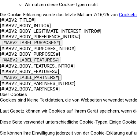
Wir nutzen diese Cookie-Typen nicht.
Die Cookie-Erklärung wurde das letzte Mal am 7/16/26 von
Cookieb
[#IABV2_TITLE#]
[#IABV2_BODY_INTRO#]
[#IABV2_BODY_LEGITIMATE_INTEREST_INTRO#]
[#IABV2_BODY_PREFERENCE_INTRO#]
[#IABV2_LABEL_PURPOSES#]
[#IABV2_BODY_PURPOSES_INTRO#]
[#IABV2_BODY_PURPOSES#]
[#IABV2_LABEL_FEATURES#]
[#IABV2_BODY_FEATURES_INTRO#]
[#IABV2_BODY_FEATURES#]
[#IABV2_LABEL_PARTNERS#]
[#IABV2_BODY_PARTNERS_INTRO#]
[#IABV2_BODY_PARTNERS#]
Über Cookies
Cookies sind kleine Textdateien, die von Webseiten verwendet werden
Laut Gesetz können wir Cookies auf Ihrem Gerät speichern, wenn dies
Diese Seite verwendet unterschiedliche Cookie-Typen. Einige Cookies 
Sie können Ihre Einwilligung jederzeit von der Cookie-Erklärung auf