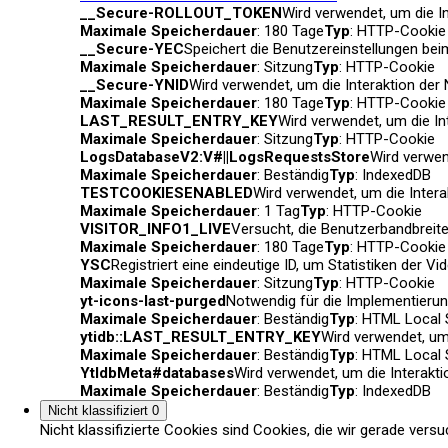
__Secure-ROLLOUT_TOKEN
Wird verwendet, um die In
Maximale Speicherdauer
: 180 Tage
Typ
: HTTP-Cookie
__Secure-YEC
Speichert die Benutzereinstellungen be
Maximale Speicherdauer
: Sitzung
Typ
: HTTP-Cookie
__Secure-YNID
Wird verwendet, um die Interaktion der 
Maximale Speicherdauer
: 180 Tage
Typ
: HTTP-Cookie
LAST_RESULT_ENTRY_KEY
Wird verwendet, um die In
Maximale Speicherdauer
: Sitzung
Typ
: HTTP-Cookie
LogsDatabaseV2:V#||LogsRequestsStore
Wird verwen
Maximale Speicherdauer
: Beständig
Typ
: IndexedDB
TESTCOOKIESENABLED
Wird verwendet, um die Intera
Maximale Speicherdauer
: 1 Tag
Typ
: HTTP-Cookie
VISITOR_INFO1_LIVE
Versucht, die Benutzerbandbreite
Maximale Speicherdauer
: 180 Tage
Typ
: HTTP-Cookie
YSC
Registriert eine eindeutige ID, um Statistiken der 
Maximale Speicherdauer
: Sitzung
Typ
: HTTP-Cookie
yt-icons-last-purged
Notwendig für die Implementierun
Maximale Speicherdauer
: Beständig
Typ
: HTML Local 
ytidb::LAST_RESULT_ENTRY_KEY
Wird verwendet, um 
Maximale Speicherdauer
: Beständig
Typ
: HTML Local 
YtIdbMeta#databases
Wird verwendet, um die Interakti
Maximale Speicherdauer
: Beständig
Typ
: IndexedDB
Nicht klassifiziert
0
Nicht klassifizierte Cookies sind Cookies, die wir gerade vers